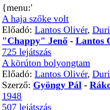
{menu:'
A haja szőke volt
Előadó:
Lantos Olivér
,
Dur
"Chappy" Jenő
-
Lantos 
725 lejátszás
A körúton bolyongtam
Előadó:
Lantos Olivér
,
Duri
Szerző:
Gyöngy Pál
-
Ráko
1948
507 lejátszás