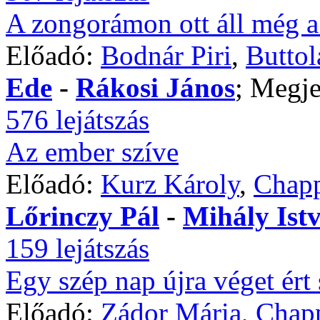
A zongorámon ott áll még 
Előadó:
Bodnár Piri
,
Buttol
Ede
-
Rákosi János
; Megje
576 lejátszás
Az ember szíve
Előadó:
Kurz Károly
,
Chapp
Lőrinczy Pál
-
Mihály Ist
159 lejátszás
Egy szép nap újra véget ér
Előadó:
Zádor Mária
,
Chapp