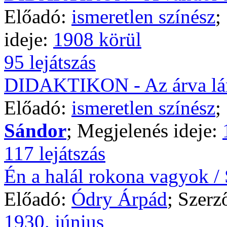
Előadó:
ismeretlen színész
;
ideje:
1908 körül
95 lejátszás
DIDAKTIKON - Az árva lány
Előadó:
ismeretlen színész
;
Sándor
; Megjelenés ideje:
117 lejátszás
Én a halál rokona vagyok / Sí
Előadó:
Ódry Árpád
; Szerz
1930. június