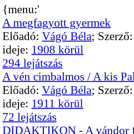
{menu:'
A megfagyott gyermek
Előadó:
Vágó Béla
; Szerző
ideje:
1908 körül
294 lejátszás
A vén cimbalmos / A kis Pa
Előadó:
Vágó Béla
; Szerző
ideje:
1911 körül
72 lejátszás
DIDAKTIKON - A vándor f