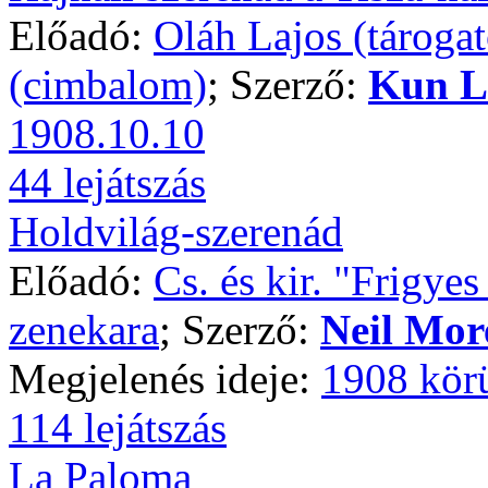
Előadó:
Oláh Lajos (tárogat
(cimbalom)
; Szerző:
Kun L
1908.10.10
44 lejátszás
Holdvilág-szerenád
Előadó:
Cs. és kir. "Frigye
zenekara
; Szerző:
Neil More
Megjelenés ideje:
1908 kör
114 lejátszás
La Paloma