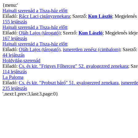
{menu:'
Hajnali szerenád a Tisza-ház előtt
Előadó:
Rácz Laci cigányzenekara
; Szerző:
Kun László
; Megjelenés 
155 lejátszás
Hajnali szerenád a Tisza-ház előtt
Előadó:
Oláh Lajos (tárogató)
; Szerző:
Kun László
; Megjelenés idej
167 lejátszás
Hajnali szerenád a Tisza-ház előtt
Előadó:
Oláh Lajos (tárogató)
,
ismeretlen zenész (cimbalom)
; Szerző
44 lejátszás
Holdvilág-szerenád
Előadó:
Cs. és kir. "Frigyes Főherceg" 52. gyalogezred zenekara
; Sz
114 lejátszás
La Paloma
Előadó:
Cs. és kir. "Probszt báró" 51. gyalogezred zenekara
,
ismeretl
235 lejátszás
',next:1,prev:3,last:3,page:0}