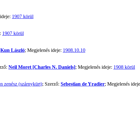
ideje:
1907 körül
e:
1907 körül
:
Kun László
; Megjelenés ideje:
1908.10.10
erző:
Neil Moret [Charles N. Daniels]
; Megjelenés ideje:
1908 körül
en zenész (szárnykürt)
; Szerző:
Sebestian de Yradier
; Megjelenés idej