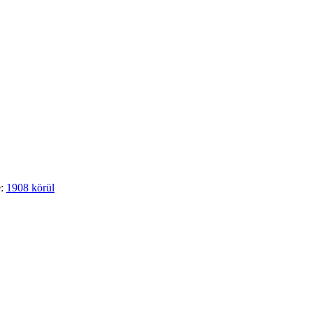
e:
1908 körül