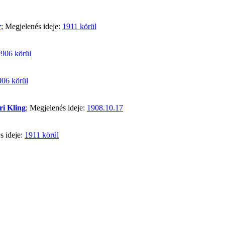
r
; Megjelenés ideje:
1911 körül
906 körül
906 körül
ri Kling
; Megjelenés ideje:
1908.10.17
s ideje:
1911 körül