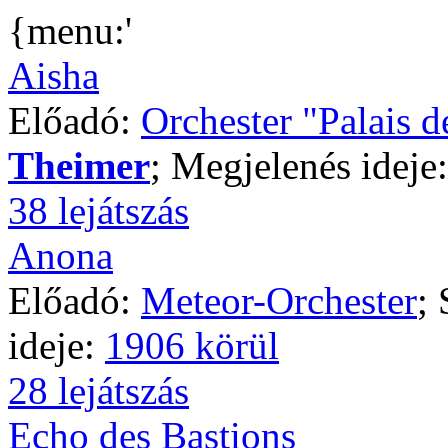
{menu:'
Aisha
Előadó:
Orchester "Palais d
Theimer
; Megjelenés ideje
38 lejátszás
Anona
Előadó:
Meteor-Orchester
;
ideje:
1906 körül
28 lejátszás
Echo des Bastions