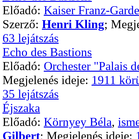
Előadó:
Kaiser Franz-Gard
Szerző:
Henri Kling
; Megj
63 lejátszás
Echo des Bastions
Előadó:
Orchester "Palais d
Megjelenés ideje:
1911 kör
35 lejátszás
Éjszaka
Előadó:
Környey Béla
,
isme
Gilbert
; Megjelenés ideje: