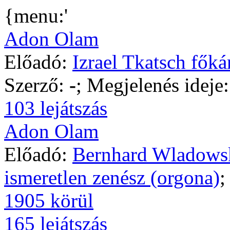
{menu:'
Adon Olam
Előadó:
Izrael Tkatsch főká
Szerző:
-
; Megjelenés ideje
103 lejátszás
Adon Olam
Előadó:
Bernhard Wladowsk
ismeretlen zenész (orgona)
;
1905 körül
165 lejátszás