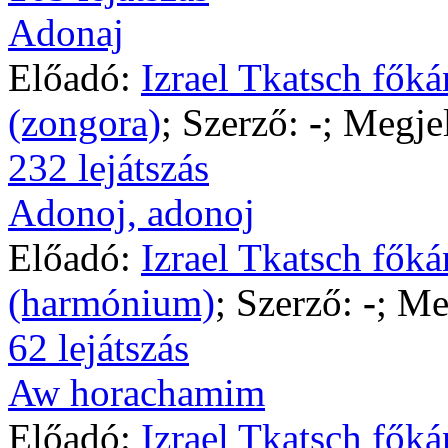
Adonaj
Előadó:
Izrael Tkatsch főká
(zongora)
; Szerző:
-
; Megje
232 lejátszás
Adonoj, adonoj
Előadó:
Izrael Tkatsch főká
(harmónium)
; Szerző:
-
; Me
62 lejátszás
Aw horachamim
Előadó:
Izrael Tkatsch főká