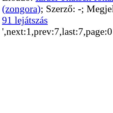
(zongora)
; Szerző:
-
; Megje
91 lejátszás
',next:1,prev:7,last:7,page: