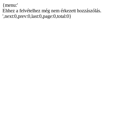
{menu:'
Ehhez a felvételhez még nem érkezett hozzászólás.
',next:0,prev:0,last:0,page:0,total:0}