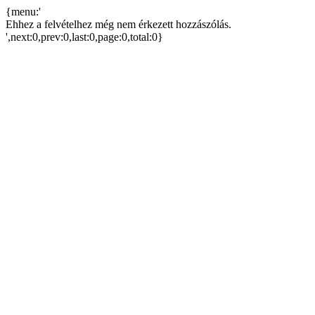
{menu:'
Ehhez a felvételhez még nem érkezett hozzászólás.
',next:0,prev:0,last:0,page:0,total:0}