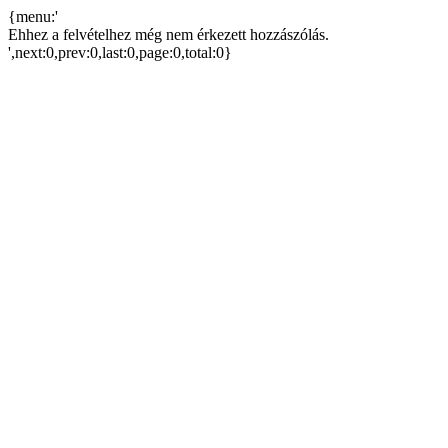
{menu:'
Ehhez a felvételhez még nem érkezett hozzászólás.
',next:0,prev:0,last:0,page:0,total:0}