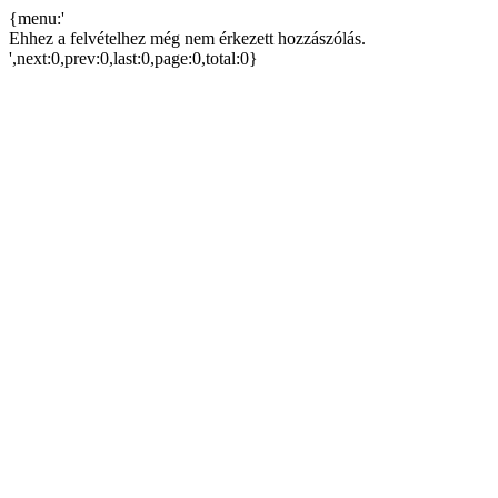
{menu:'
Ehhez a felvételhez még nem érkezett hozzászólás.
',next:0,prev:0,last:0,page:0,total:0}