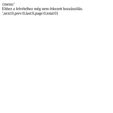
{menu:'
Ehhez a felvételhez még nem érkezett hozzászólás.
',next:0,prev:0,last:0,page:0,total:0}