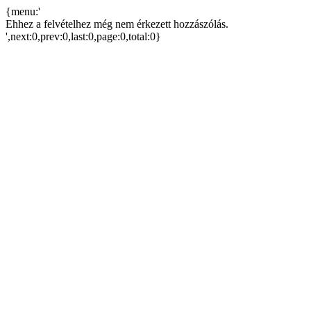
{menu:'
Ehhez a felvételhez még nem érkezett hozzászólás.
',next:0,prev:0,last:0,page:0,total:0}