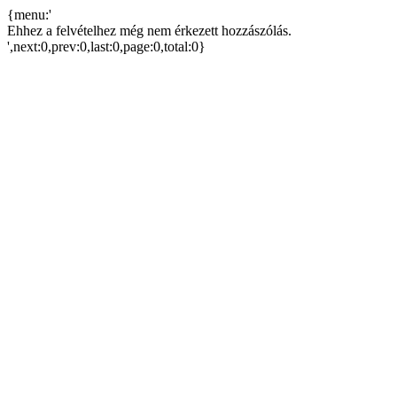
{menu:'
Ehhez a felvételhez még nem érkezett hozzászólás.
',next:0,prev:0,last:0,page:0,total:0}