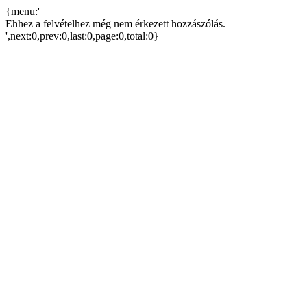
{menu:'
Ehhez a felvételhez még nem érkezett hozzászólás.
',next:0,prev:0,last:0,page:0,total:0}