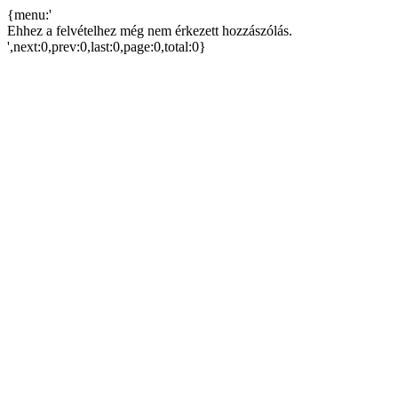
{menu:'
Ehhez a felvételhez még nem érkezett hozzászólás.
',next:0,prev:0,last:0,page:0,total:0}