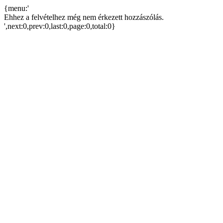
{menu:'
Ehhez a felvételhez még nem érkezett hozzászólás.
',next:0,prev:0,last:0,page:0,total:0}