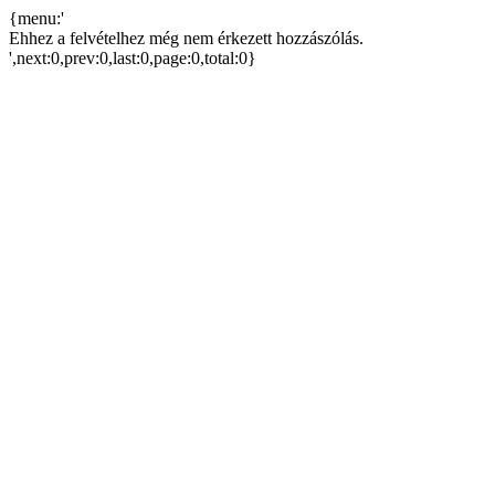
{menu:'
Ehhez a felvételhez még nem érkezett hozzászólás.
',next:0,prev:0,last:0,page:0,total:0}