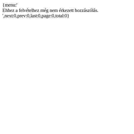
{menu:'
Ehhez a felvételhez még nem érkezett hozzászólás.
',next:0,prev:0,last:0,page:0,total:0}