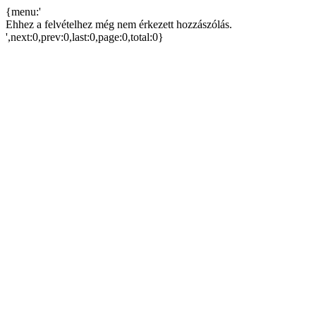
{menu:'
Ehhez a felvételhez még nem érkezett hozzászólás.
',next:0,prev:0,last:0,page:0,total:0}