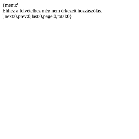
{menu:'
Ehhez a felvételhez még nem érkezett hozzászólás.
',next:0,prev:0,last:0,page:0,total:0}