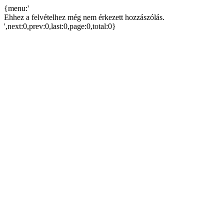
{menu:'
Ehhez a felvételhez még nem érkezett hozzászólás.
',next:0,prev:0,last:0,page:0,total:0}