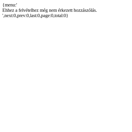
{menu:'
Ehhez a felvételhez még nem érkezett hozzászólás.
',next:0,prev:0,last:0,page:0,total:0}