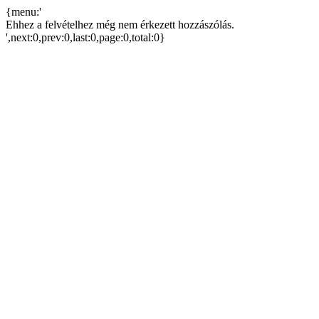
{menu:'
Ehhez a felvételhez még nem érkezett hozzászólás.
',next:0,prev:0,last:0,page:0,total:0}