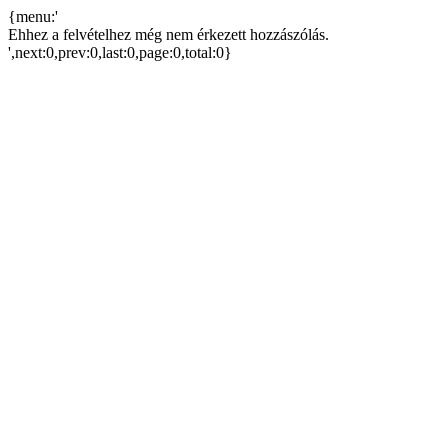
{menu:'
Ehhez a felvételhez még nem érkezett hozzászólás.
',next:0,prev:0,last:0,page:0,total:0}