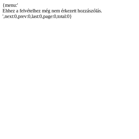
{menu:'
Ehhez a felvételhez még nem érkezett hozzászólás.
',next:0,prev:0,last:0,page:0,total:0}