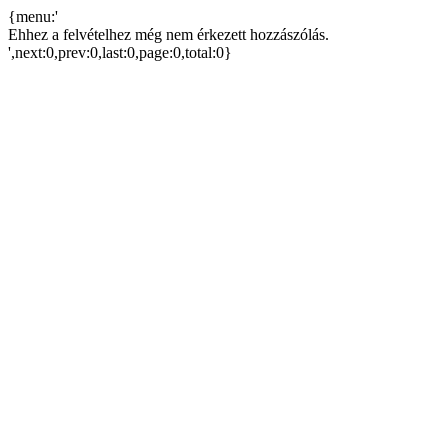
{menu:'
Ehhez a felvételhez még nem érkezett hozzászólás.
',next:0,prev:0,last:0,page:0,total:0}