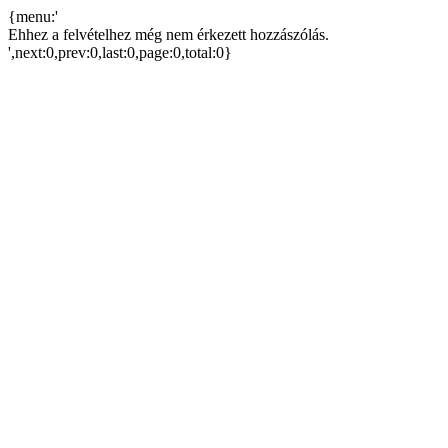
{menu:'
Ehhez a felvételhez még nem érkezett hozzászólás.
',next:0,prev:0,last:0,page:0,total:0}