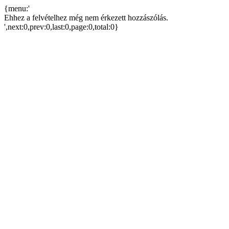
{menu:'
Ehhez a felvételhez még nem érkezett hozzászólás.
',next:0,prev:0,last:0,page:0,total:0}