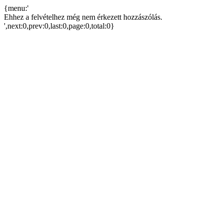
{menu:'
Ehhez a felvételhez még nem érkezett hozzászólás.
',next:0,prev:0,last:0,page:0,total:0}