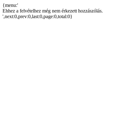
{menu:'
Ehhez a felvételhez még nem érkezett hozzászólás.
',next:0,prev:0,last:0,page:0,total:0}