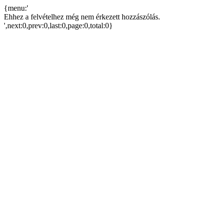
{menu:'
Ehhez a felvételhez még nem érkezett hozzászólás.
',next:0,prev:0,last:0,page:0,total:0}