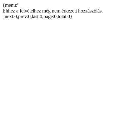
{menu:'
Ehhez a felvételhez még nem érkezett hozzászólás.
',next:0,prev:0,last:0,page:0,total:0}