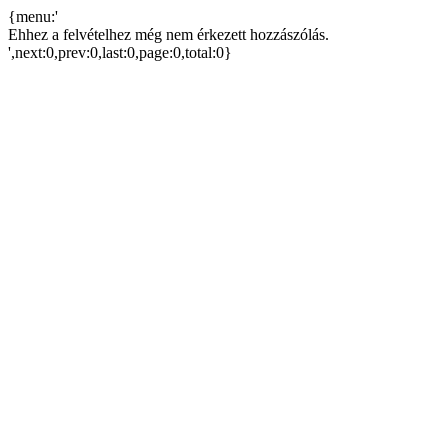
{menu:'
Ehhez a felvételhez még nem érkezett hozzászólás.
',next:0,prev:0,last:0,page:0,total:0}