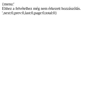
{menu:'
Ehhez a felvételhez még nem érkezett hozzászólás.
',next:0,prev:0,last:0,page:0,total:0}