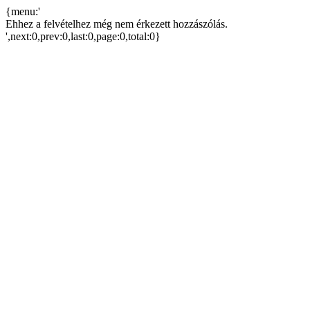
{menu:'
Ehhez a felvételhez még nem érkezett hozzászólás.
',next:0,prev:0,last:0,page:0,total:0}