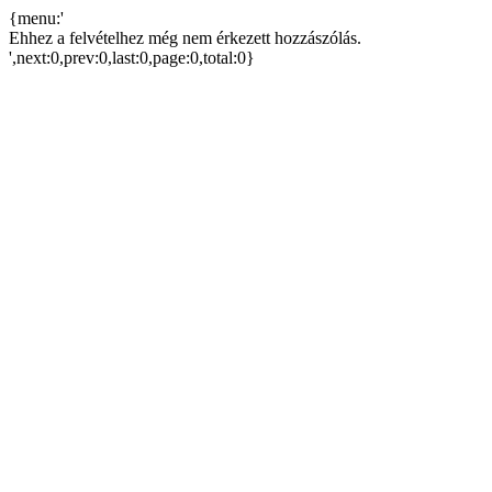
{menu:'
Ehhez a felvételhez még nem érkezett hozzászólás.
',next:0,prev:0,last:0,page:0,total:0}