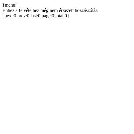
{menu:'
Ehhez a felvételhez még nem érkezett hozzászólás.
',next:0,prev:0,last:0,page:0,total:0}