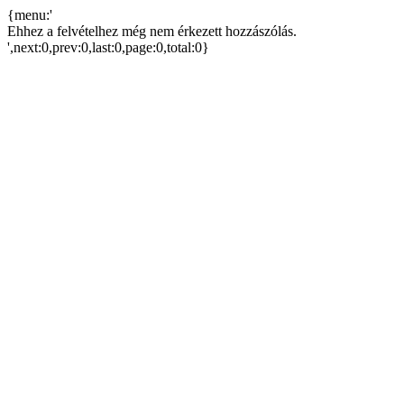
{menu:'
Ehhez a felvételhez még nem érkezett hozzászólás.
',next:0,prev:0,last:0,page:0,total:0}