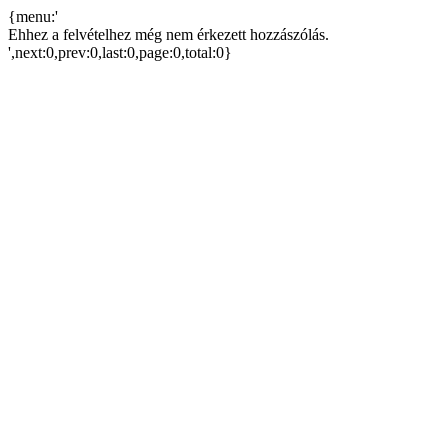
{menu:'
Ehhez a felvételhez még nem érkezett hozzászólás.
',next:0,prev:0,last:0,page:0,total:0}