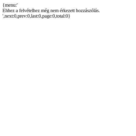
{menu:'
Ehhez a felvételhez még nem érkezett hozzászólás.
',next:0,prev:0,last:0,page:0,total:0}