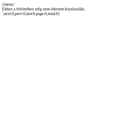
{menu:'
Ehhez a felvételhez még nem érkezett hozzászólás.
',next:0,prev:0,last:0,page:0,total:0}