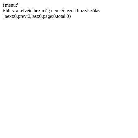
{menu:'
Ehhez a felvételhez még nem érkezett hozzászólás.
',next:0,prev:0,last:0,page:0,total:0}