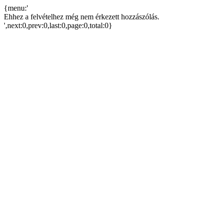
{menu:'
Ehhez a felvételhez még nem érkezett hozzászólás.
',next:0,prev:0,last:0,page:0,total:0}