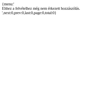
{menu:'
Ehhez a felvételhez még nem érkezett hozzászólás.
',next:0,prev:0,last:0,page:0,total:0}