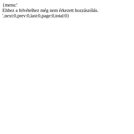
{menu:'
Ehhez a felvételhez még nem érkezett hozzászólás.
',next:0,prev:0,last:0,page:0,total:0}