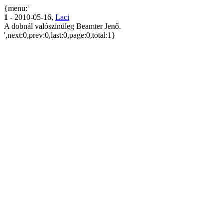
{menu:'
1
- 2010-05-16,
Laci
A dobnál valószinüleg Beamter Jenő.
',next:0,prev:0,last:0,page:0,total:1}