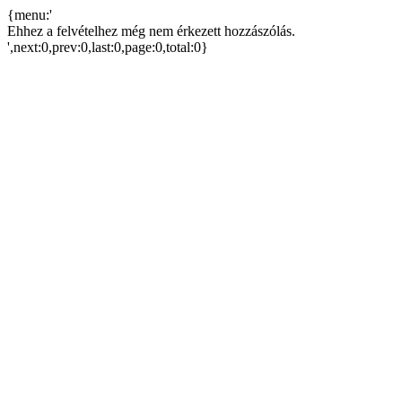
{menu:'
Ehhez a felvételhez még nem érkezett hozzászólás.
',next:0,prev:0,last:0,page:0,total:0}