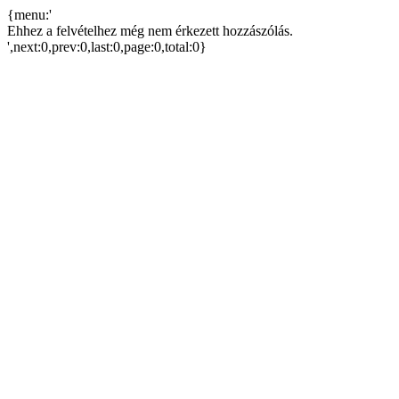
{menu:'
Ehhez a felvételhez még nem érkezett hozzászólás.
',next:0,prev:0,last:0,page:0,total:0}