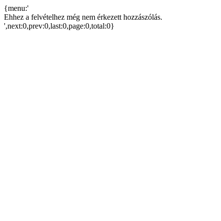
{menu:'
Ehhez a felvételhez még nem érkezett hozzászólás.
',next:0,prev:0,last:0,page:0,total:0}